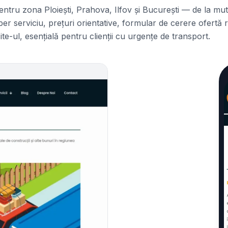
entru zona Ploiești, Prahova, Ilfov și București — de la mut
per serviciu, prețuri orientative, formular de cerere ofertă
ite-ul, esențială pentru clienții cu urgențe de transport.