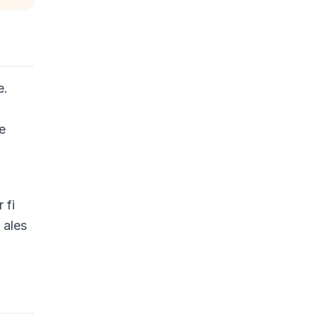
e.
ne
 fi
 ales