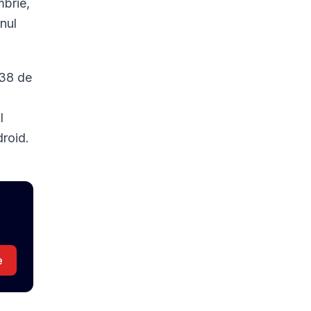
mbrie,
anul
 38 de
l
droid.
e