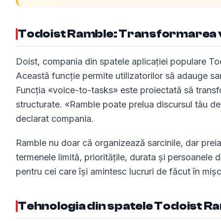
Todoist Ramble: Transformarea vo
Doist, compania din spatele aplicației populare To
Această funcție permite utilizatorilor să adauge sarci
Funcția «voice-to-tasks» este proiectată să transfor
structurate. «Ramble poate prelua discursul tău dez
declarat compania.
Ramble nu doar că organizează sarcinile, dar preia ș
termenele limită, prioritățile, durata și persoanele
pentru cei care își amintesc lucruri de făcut în mi
Tehnologia din spatele Todoist R