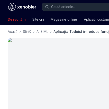
Dezvoltăm:
Site-uri
Magazine online
Aplicații custom
Acasă
StiriX
AI & ML
Aplicația Todoist introduce funcț