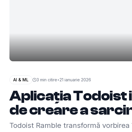
AI & ML
3
min citire
•
21 ianuarie 2026
Aplicația Todoist 
de creare a sarcin
Todoist Ramble transformă vorbirea î