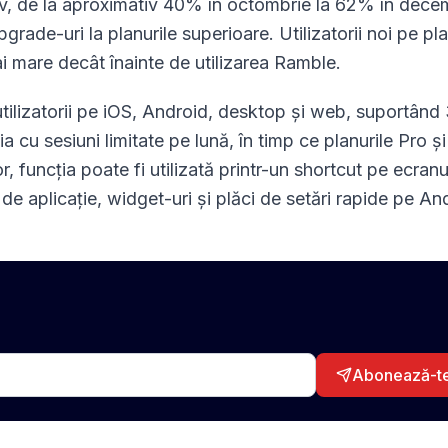
tiv, de la aproximativ 40% în octombrie la 62% în dece
rade-uri la planurile superioare. Utilizatorii noi pe pl
i mare decât înainte de utilizarea Ramble.
tilizatorii pe iOS, Android, desktop și web, suportând
a cu sesiuni limitate pe lună, în timp ce planurile Pro și
, funcția poate fi utilizată printr-un shortcut pe ecranu
 de aplicație, widget-uri și plăci de setări rapide pe An
Abonează-t