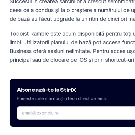
Succesul în crearea sarcinilor a crescut semnifica
ceea ce a condus și la o creștere a numărului de upg
de bază au făcut upgrade la un ritm de cinci ori ma
Todoist Ramble este acum disponibilă pentru toți u
limbi. Utilizatorii planului de bază pot accesa funcți
Business oferă sesiuni nelimitate. Pentru acces ușor
principal sau de blocare pe iOS și prin shortcut-uri
Abonează-te la StiriX
Primește cele mai noi știri tech direct pe email.