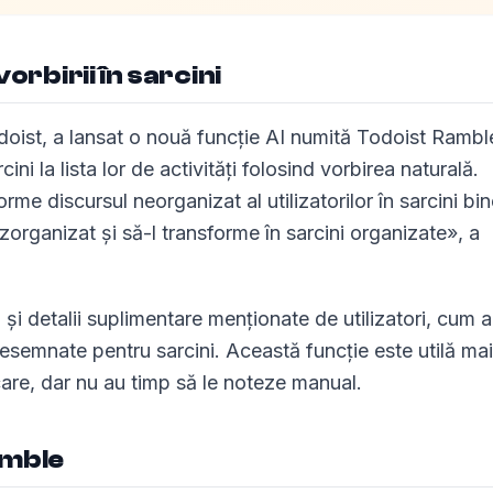
rbirii în sarcini
doist, a lansat o nouă funcție AI numită Todoist Rambl
ni la lista lor de activități folosind vorbirea naturală.
me discursul neorganizat al utilizatorilor în sarcini bi
organizat și să-l transforme în sarcini organizate», a
i detalii suplimentare menționate de utilizatori, cum ar
 desemnate pentru sarcini. Această funcție este utilă mai
șcare, dar nu au timp să le noteze manual.
amble