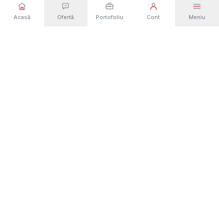
Acasă
Ofertă
Portofoliu
Cont
Meniu
Dezvoltare web și software din România. Site-
uri, magazine online, aplicații și platforme
custom — de la idee la lansare.
Solicită o ofertă