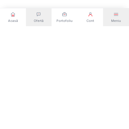
Acasă
Ofertă
Portofoliu
Cont
Meniu
Dezvoltare web și software din România. Site-
uri, magazine online, aplicații și platforme
custom — de la idee la lansare.
Solicită o ofertă