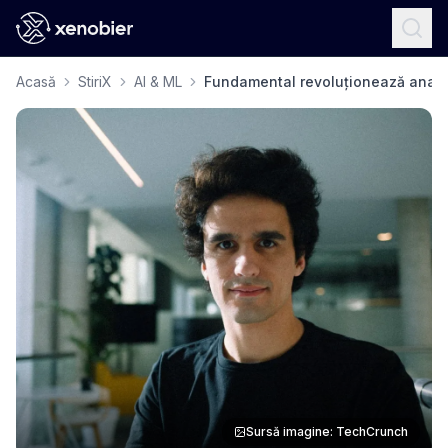
Acasă
StiriX
AI & ML
Fundamental revoluționează analiz
Sursă imagine: TechCrunch