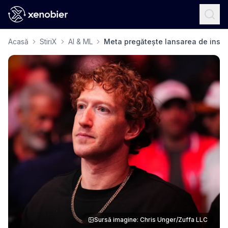
Acasă
StiriX
AI & ML
Meta pregătește lansarea de instr
Sursă imagine: Chris Unger/Zuffa LLC