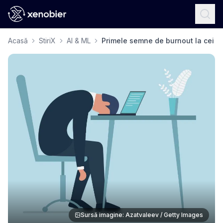
Acasă
StiriX
AI & ML
Primele semne de burnout la cei ca
Sursă imagine: Azatvaleev / Getty Images