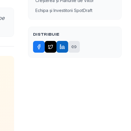
Creșterea și Planurile de Viitor
Echipa și Investitorii SpotDraft
pe
DISTRIBUIE