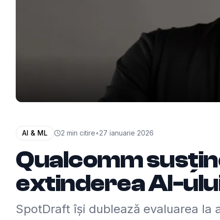
AI & ML
2
min citire
•
27 ianuarie 2026
Qualcomm susține
extinderea AI-ului
SpotDraft își dublează evaluarea l