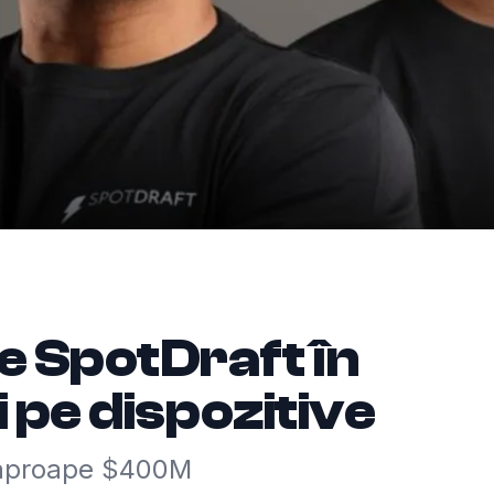
 SpotDraft în
 pe dispozitive
a aproape $400M