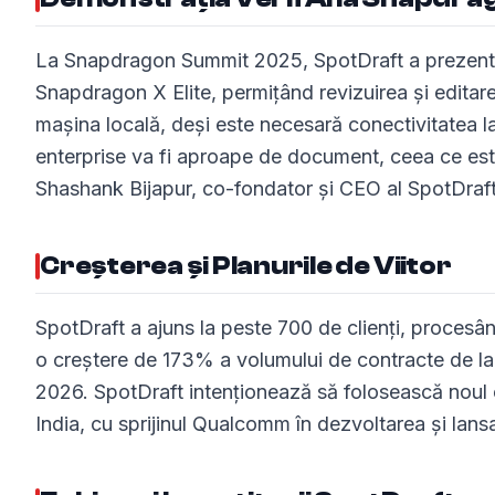
La Snapdragon Summit 2025, SpotDraft a prezentat 
Snapdragon X Elite, permițând revizuirea și edita
mașina locală, deși este necesară conectivitatea la 
enterprise va fi aproape de document, ceea ce este 
Shashank Bijapur, co-fondator și CEO al SpotDraft
Creșterea și Planurile de Viitor
SpotDraft a ajuns la peste 700 de clienți, procesâ
o creștere de 173% a volumului de contracte de la a
2026. SpotDraft intenționează să folosească noul 
India, cu sprijinul Qualcomm în dezvoltarea și lansar