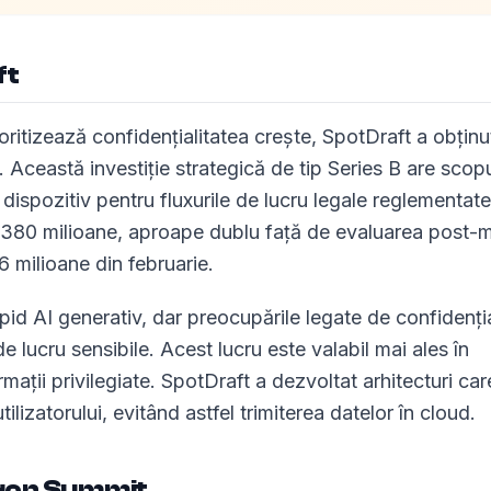
ft
ritizează confidențialitatea crește, SpotDraft a obținu
Această investiție strategică de tip Series B are scop
dispozitiv pentru fluxurile de lucru legale reglementate
$380 milioane, aproape dublu față de evaluarea post
 milioane din februarie.
id AI generativ, dar preocupările legate de confidenția
e lucru sensibile. Acest lucru este valabil mai ales în
mații privilegiate. SpotDraft a dezvoltat arhitecturi car
ilizatorului, evitând astfel trimiterea datelor în cloud.
agon Summit