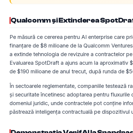
Qualcomm și Extinderea SpotDra
Pe măsură ce cererea pentru AI enterprise care prio
finanțare de $8 milioane de la Qualcomm Ventures. 
a extinde tehnologia de revizuire a contractelor pe 
Evaluarea SpotDraft a ajuns acum la aproximativ 
de $190 milioane de anul trecut, după runda de $56
În sectoarele reglementate, companiile testează rap
și securitate încetinesc adoptarea pentru fluxurile d
domeniul juridic, unde contractele pot conține infor
păstrează inteligența contractuală pe dispozitivul ut
Demonstrația VerifAI la Snapdr