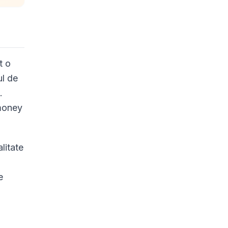
t o
ul de
.
-money
litate
e