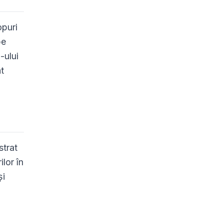
opuri
pe
-ului
t
strat
lor în
și