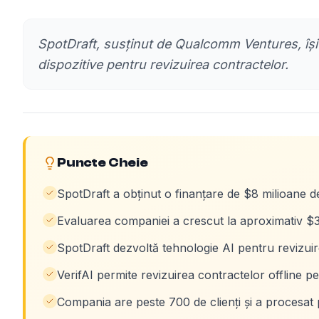
SpotDraft, susținut de Qualcomm Ventures, își
dispozitive pentru revizuirea contractelor.
Puncte Cheie
SpotDraft a obținut o finanțare de $8 milioane 
Evaluarea companiei a crescut la aproximativ $3
SpotDraft dezvoltă tehnologie AI pentru revizuir
VerifAI permite revizuirea contractelor offline p
Compania are peste 700 de clienți și a procesat 