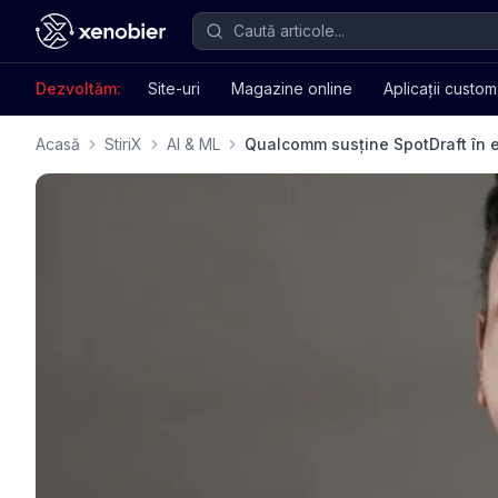
Dezvoltăm:
Site-uri
Magazine online
Aplicații custom
Acasă
StiriX
AI & ML
Qualcomm susține SpotDraft în e