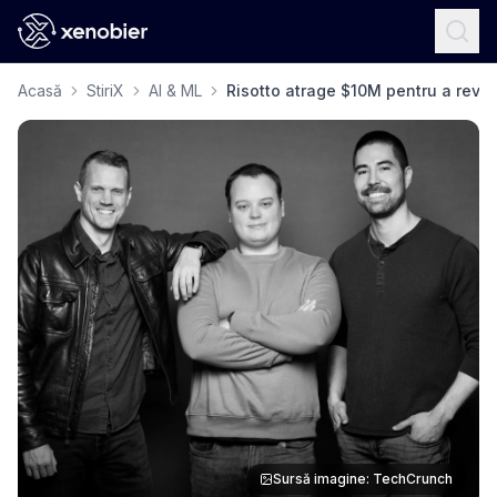
Acasă
StiriX
AI & ML
Risotto atrage $10M pentru a revol
Sursă imagine: TechCrunch