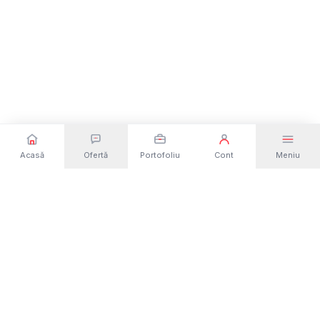
Acasă
Ofertă
Portofoliu
Cont
Meniu
Dezvoltare web și software din România. Site-
uri, magazine online, aplicații și platforme
custom — de la idee la lansare.