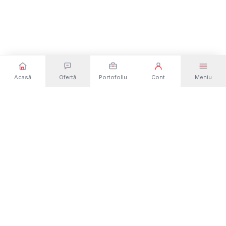
Acasă
Ofertă
Portofoliu
Cont
Meniu
Dezvoltare web și software din România. Site-
uri, magazine online, aplicații și platforme
custom — de la idee la lansare.
Solicită o ofertă