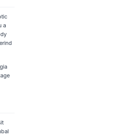
tic
u a
ady
erind
gia
tage
it
mbal