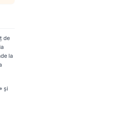
ț de
ia
nde la
a
» și