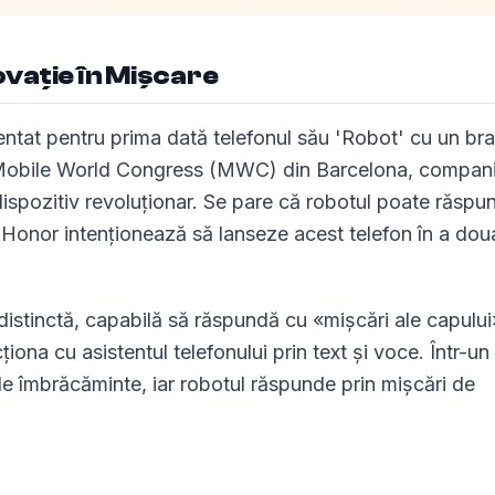
ovație în Mișcare
entat pentru prima dată telefonul său 'Robot' cu un bra
de Mobile World Congress (MWC) din Barcelona, compan
dispozitiv revoluționar. Se pare că robotul poate răspu
ar Honor intenționează să lanseze acest telefon în a dou
distinctă, capabilă să răspundă cu «mișcări ale capului
ționa cu asistentul telefonului prin text și voce. Într-un
 de îmbrăcăminte, iar robotul răspunde prin mișcări de