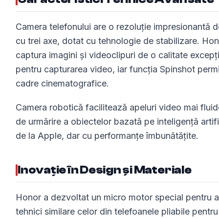
Camera telefonului are o rezoluție impresionantă 
cu trei axe, dotat cu tehnologie de stabilizare. Ho
captura imagini și videoclipuri de o calitate excep
pentru capturarea video, iar funcția Spinshot perm
cadre cinematografice.
Camera robotică facilitează apeluri video mai fluide
de urmărire a obiectelor bazată pe inteligență art
de la Apple, dar cu performanțe îmbunătățite.
Inovație în Design și Materiale
Honor a dezvoltat un micro motor special pentru a
tehnici similare celor din telefoanele pliabile pent