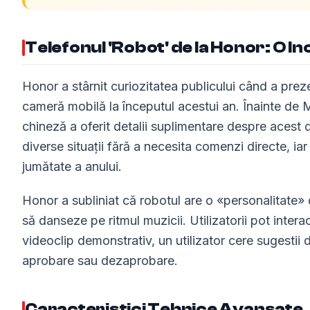
Telefonul 'Robot' de la Honor: O In
Honor a stârnit curiozitatea publicului când a prez
cameră mobilă la începutul acestui an. Înainte 
chineză a oferit detalii suplimentare despre acest 
diverse situații fără a necesita comenzi directe, i
jumătate a anului.
Honor a subliniat că robotul are o «personalitate» 
să danseze pe ritmul muzicii. Utilizatorii pot interac
videoclip demonstrativ, un utilizator cere sugestii
aprobare sau dezaprobare.
Caracteristici Tehnice Avansate