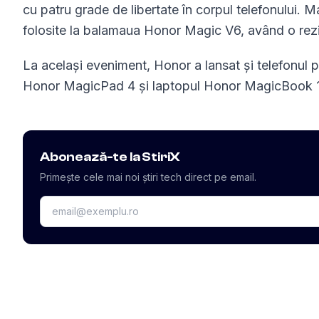
cu patru grade de libertate în corpul telefonului. Ma
folosite la balamaua Honor Magic V6, având o rez
La același eveniment, Honor a lansat și telefonul 
Honor MagicPad 4 și laptopul Honor MagicBook 1
Abonează-te la StiriX
Primește cele mai noi știri tech direct pe email.