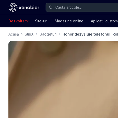
Dezvoltăm:
Site-uri
Magazine online
Aplicații custom
Acasă
StiriX
Gadgeturi
Honor dezvăluie telefonul 'R