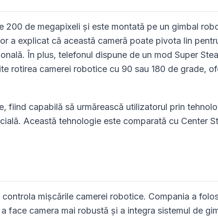
de 200 de megapixeli și este montată pe un gimbal robo
nor a explicat că această cameră poate pivota lin pentr
țională. În plus, telefonul dispune de un mod Super Ste
ite rotirea camerei robotice cu 90 sau 180 de grade, of
, fiind capabilă să urmărească utilizatorul prin tehnolo
ificială. Această tehnologie este comparată cu Center S
 controla mișcările camerei robotice. Compania a folos
ru a face camera mai robustă și a integra sistemul de gi