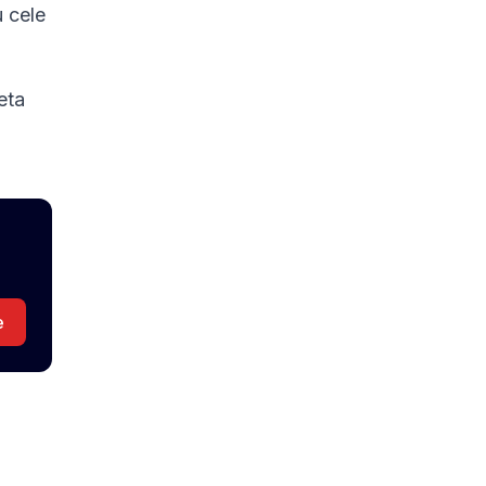
u cele
eta
e