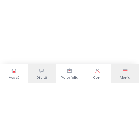
Acasă
Ofertă
Portofoliu
Cont
Meniu
Dezvoltare web și software din România. Site-