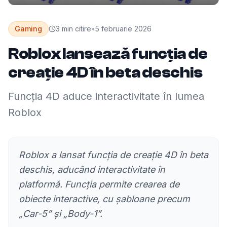
Gaming
3
min citire
•
5 februarie 2026
Roblox lansează funcția de
creație 4D în beta deschis
Funcția 4D aduce interactivitate în lumea
Roblox
Roblox a lansat funcția de creație 4D în beta
deschis, aducând interactivitate în
platformă. Funcția permite crearea de
obiecte interactive, cu șabloane precum
„Car-5” și „Body-1”.