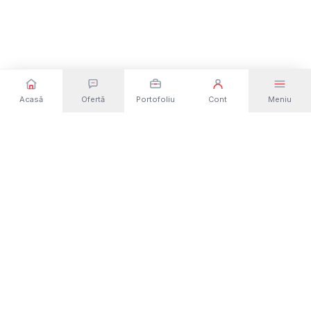
Acasă
Ofertă
Portofoliu
Cont
Meniu
Dezvoltare web și software din România. Site-
uri, magazine online, aplicații și platforme
custom — de la idee la lansare.
Solicită o ofertă