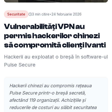
Securitate
3
min citire
•
24 februarie 2026
Vulnerabilități VPN au
permis hackerilor chinezi
să compromită clienți Ivanti
Hackerii au exploatat o breșă în software-ul
Pulse Secure
Hackerii chinezi au compromis rețeaua
Pulse Secure printr-o breșă secretă,
afectând 119 organizații. Achizițiile și
reducerile de costuri au slăbit securitatea