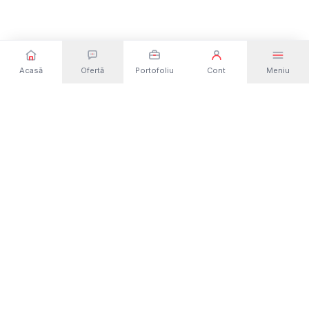
Acasă
Ofertă
Portofoliu
Cont
Meniu
Dezvoltare web și software din România. Site-
uri, magazine online, aplicații și platforme
custom — de la idee la lansare.
Solicită o ofertă