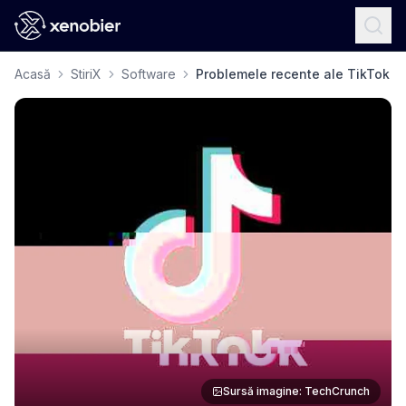
Acasă
StiriX
Software
Problemele recente ale TikTok at
Sursă imagine: TechCrunch