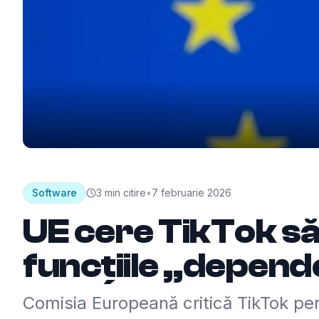
Software
3
min citire
•
7 februarie 2026
UE cere TikTok s
funcțiile „depen
Comisia Europeană critică TikTok pe