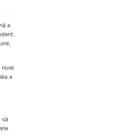
nă a
ndent.
iune,
 nivel
lia a
.
p să
erie