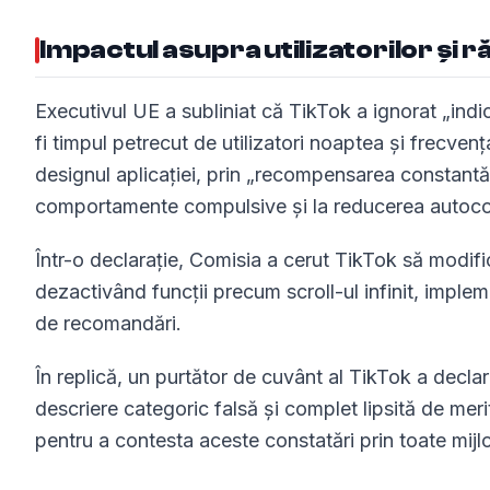
Impactul asupra utilizatorilor și 
Executivul UE a subliniat că TikTok a ignorat „indica
fi timpul petrecut de utilizatori noaptea și frecven
designul aplicației, prin „recompensarea constantă”
comportamente compulsive și la reducerea autocontr
Într-o declarație, Comisia a cerut TikTok să modific
dezactivând funcții precum scroll-ul infinit, imp
de recomandări.
În replică, un purtător de cuvânt al TikTok a declar
descriere categoric falsă și complet lipsită de mer
pentru a contesta aceste constatări prin toate mijl