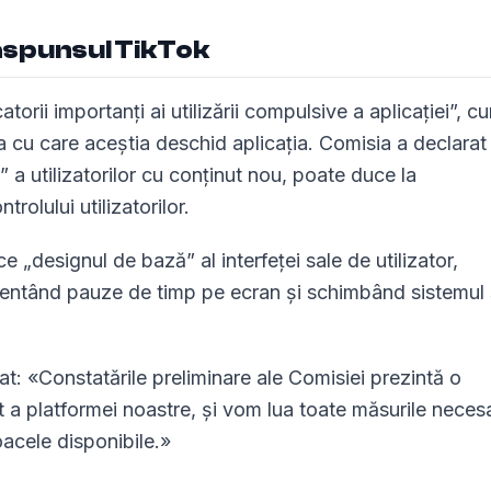
răspunsul TikTok
torii importanți ai utilizării compulsive a aplicației”, c
ța cu care aceștia deschid aplicația. Comisia a declarat
 a utilizatorilor cu conținut nou, poate duce la
olului utilizatorilor.
e „designul de bază” al interfeței sale de utilizator,
lementând pauze de timp pe ecran și schimbând sistemul
at: «Constatările preliminare ale Comisiei prezintă o
it a platformei noastre, și vom lua toate măsurile neces
oacele disponibile.»