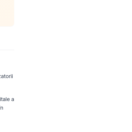
atorii
tale a
în