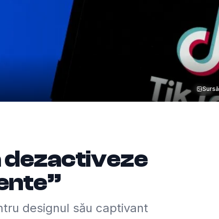
Sursă
ă dezactiveze
dente”
ntru designul său captivant