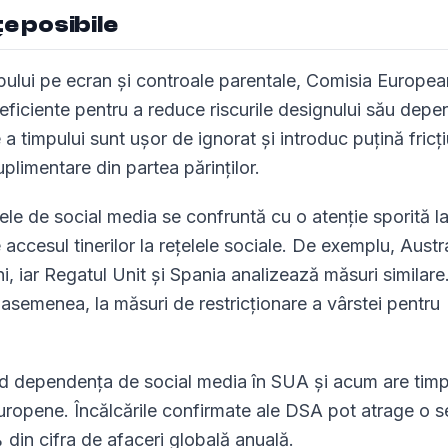
e posibile
pului pe ecran și controale parentale, Comisia Europea
eficiente pentru a reduce riscurile designului său depe
 timpului sunt ușor de ignorat și introduc puțină fricț
uplimentare din partea părinților.
ele de social media se confruntă cu o atenție sporită la
accesul tinerilor la rețelele sociale. De exemplu, Austra
ni, iar Regatul Unit și Spania analizează măsuri similare
asemenea, la măsuri de restricționare a vârstei pentru
nd dependența de social media în SUA și acum are tim
Europene. Încălcările confirmate ale DSA pot atrage o s
 din cifra de afaceri globală anuală.