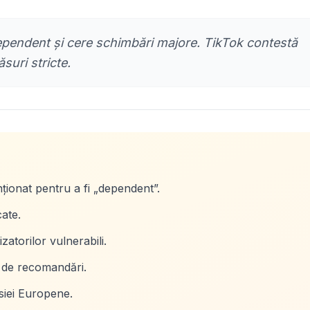
endent și cere schimbări majore. TikTok contestă
suri stricte.
ionat pentru a fi „dependent”.
cate.
atorilor vulnerabili.
l de recomandări.
siei Europene.