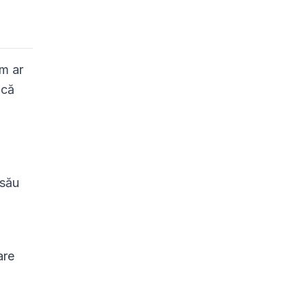
um ar
 că
 său
are