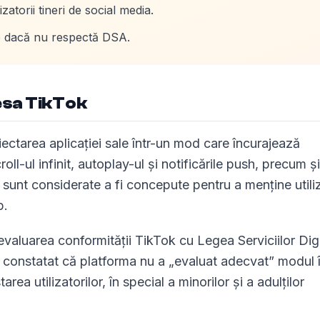
zatorii tineri de social media.
re dacă nu respectă DSA.
resa TikTok
ctarea aplicației sale într-un mod care încurajează
oll-ul infinit, autoplay-ul și notificările push, precum și
sunt considerate a fi concepute pentru a menține utiliz
p.
evaluarea conformității TikTok cu Legea Serviciilor Digi
-a constatat că platforma nu a „evaluat adecvat” modul 
ea utilizatorilor, în special a minorilor și a adulților