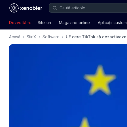
Dezvoltăm:
Site-uri
Magazine online
Aplicații custom
Acasă
StiriX
Software
UE cere TikTok să dezactiveze