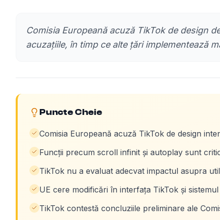
Comisia Europeană acuză TikTok de design dep
acuzațiile, în timp ce alte țări implementează mă
Puncte Cheie
Comisia Europeană acuză TikTok de design intenț
Funcții precum scroll infinit și autoplay sunt criti
TikTok nu a evaluat adecvat impactul asupra utiliz
UE cere modificări în interfața TikTok și sistemu
TikTok contestă concluziile preliminare ale Comi