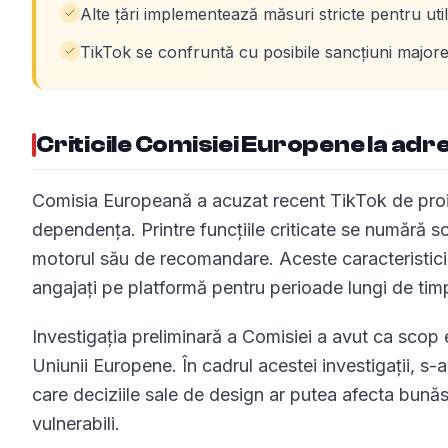
Alte țări implementează măsuri stricte pentru utili
TikTok se confruntă cu posibile sancțiuni majo
Criticile Comisiei Europene la ad
Comisia Europeană a acuzat recent TikTok de proie
dependența. Printre funcțiile criticate se numără scr
motorul său de recomandare. Aceste caracteristici 
angajați pe platformă pentru perioade lungi de tim
Investigația preliminară a Comisiei a avut ca scop 
Uniunii Europene. În cadrul acestei investigații, s
care deciziile sale de design ar putea afecta bunăstar
vulnerabili.