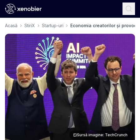
Acasă
StiriX
Startup-uri
Economia creatorilor și provocări
Sursă imagine: TechCrunch