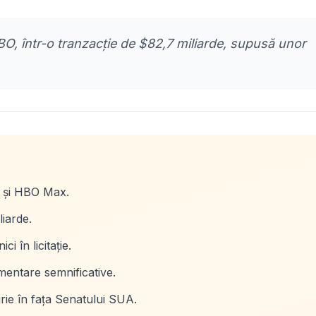
BO, într-o tranzacție de $82,7 miliarde, supusă unor
O și HBO Max.
iarde.
 în licitație.
entare semnificative.
ie în fața Senatului SUA.