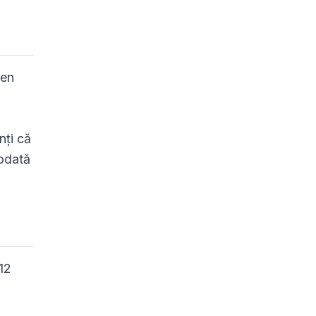
men
nți că
 odată
 12