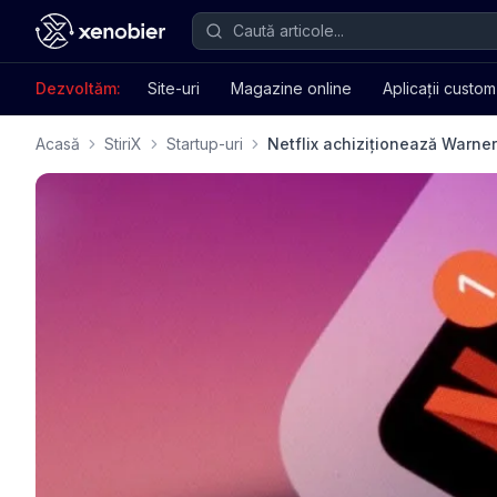
Dezvoltăm:
Site-uri
Magazine online
Aplicații custom
Acasă
StiriX
Startup-uri
Netflix achiziționează Warner 