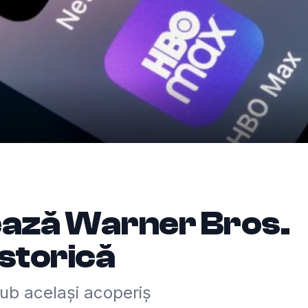
nează Warner Bros.
istorică
sub același acoperiș