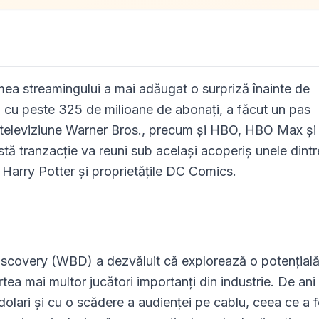
ea streamingului a mai adăugat o surpriză înainte de
ing cu peste 325 de milioane de abonați, a făcut un pas
și televiziune Warner Bros., precum și HBO, HBO Max și 
stă tranzacție va reuni sub același acoperiș unele dintr
Harry Potter și proprietățile DC Comics.
iscovery (WBD) a dezvăluit că explorează o potențial
rtea mai multor jucători importanți din industrie. De ani
dolari și cu o scădere a audienței pe cablu, ceea ce a f