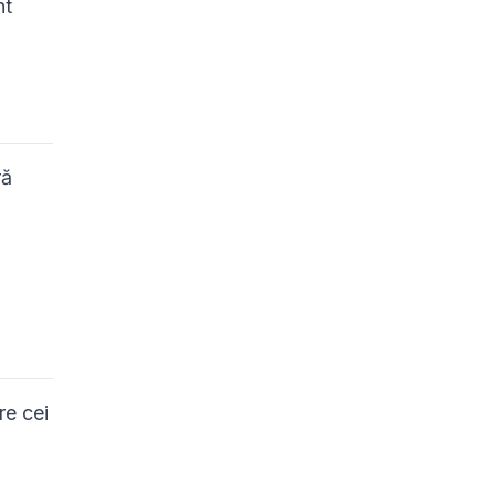
nt
ră
re cei