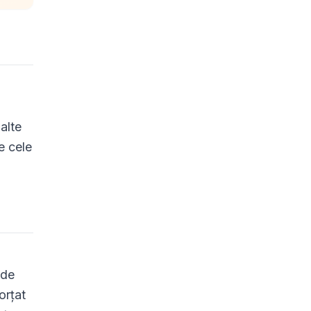
alte
e cele
ă
 de
orțat