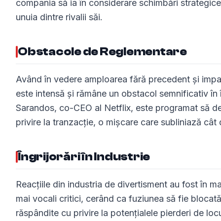
compania să ia în considerare schimbări strategice
unuia dintre rivalii săi.
Obstacole de Reglementare
Având în vedere amploarea fără precedent și impac
este intensă și rămâne un obstacol semnificativ în 
Sarandos, co-CEO al Netflix, este programat să de
privire la tranzacție, o mișcare care subliniază cât 
Îngrijorări în Industrie
Reacțiile din industria de divertisment au fost în m
mai vocali critici, cerând ca fuziunea să fie blocată 
răspândite cu privire la potențialele pierderi de loc