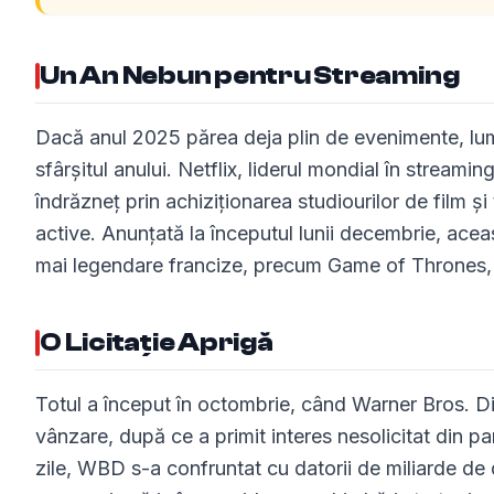
Un An Nebun pentru Streaming
Dacă anul 2025 părea deja plin de evenimente, lum
sfârșitul anului. Netflix, liderul mondial în stream
îndrăzneț prin achiziționarea studiourilor de film 
active. Anunțată la începutul lunii decembrie, acea
mai legendare francize, precum Game of Thrones, 
O Licitație Aprigă
Totul a început în octombrie, când Warner Bros. D
vânzare, după ce a primit interes nesolicitat din pa
zile, WBD s-a confruntat cu datorii de miliarde de 