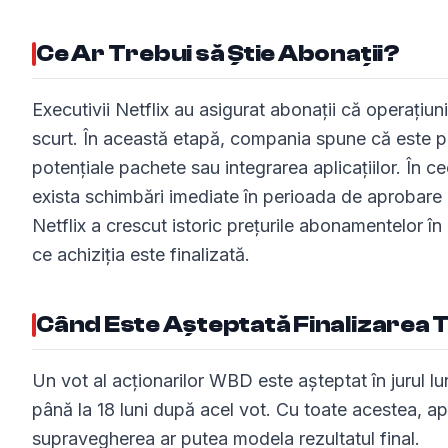
Ce Ar Trebui să Știe Abonații?
Executivii Netflix au asigurat abonații că operaț
scurt. În această etapă, compania spune că este p
potențiale pachete sau integrarea aplicațiilor. În c
exista schimbări imediate în perioada de aprobare a 
Netflix a crescut istoric prețurile abonamentelor în
ce achiziția este finalizată.
Când Este Așteptată Finalizarea 
Un vot al acționarilor WBD este așteptat în jurul luni
până la 18 luni după acel vot. Cu toate acestea, ap
supravegherea ar putea modela rezultatul final.