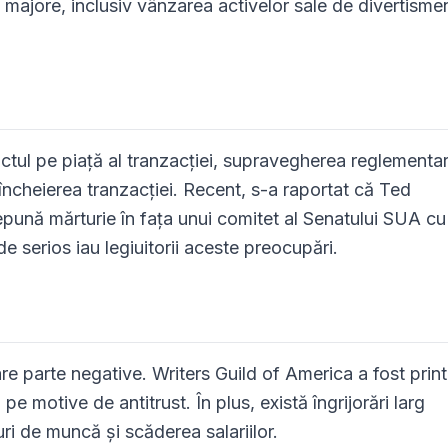
 majore, inclusiv vânzarea activelor sale de divertisme
tul pe piață al tranzacției, supravegherea reglementa
încheierea tranzacției. Recent, s-a raportat că Ted
pună mărturie în fața unui comitet al Senatului SUA cu
de serios iau legiuitorii aceste preocupări.
are parte negative. Writers Guild of America a fost print
pe motive de antitrust. În plus, există îngrijorări larg
uri de muncă și scăderea salariilor.