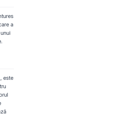
ntures
care a
 unui
e.
, este
tru
orul
e
ază