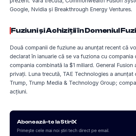
prezent. Vara trecută, Commonwealth Fusion Systems
Google, Nvidia și Breakthrough Energy Ventures.
Fuziuni și Achiziții în Domeniul Fuzi
Două companii de fuziune au anunțat recent că vor 
declarat în ianuarie că se va fuziona cu compania de
compania combinată la $1 miliard. General Fusion a a
privați. Luna trecută, TAE Technologies a anunțat
Trump, Trump Media & Technology Group; compania
acțiuni.
Abonează-te la StiriX
Primește cele mai noi știri tech direct pe email.