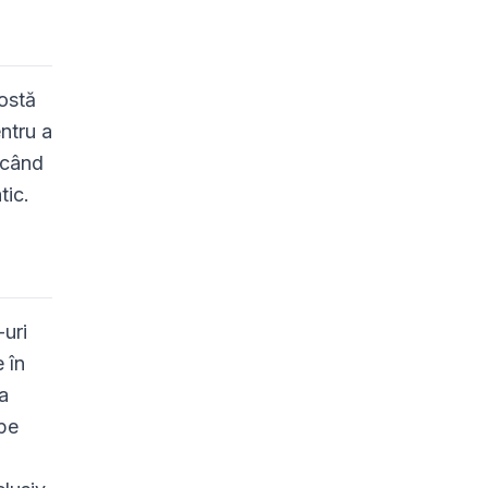
costă
ntru a
icând
tic.
-uri
 în
a
ype