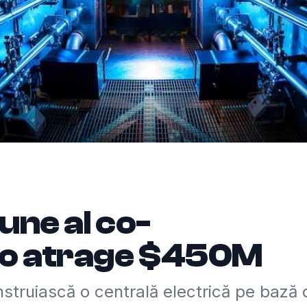
une al co-
lio atrage $450M
nstruiască o centrală electrică pe bază 