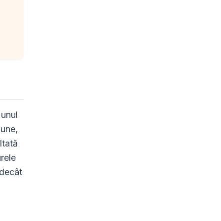
 unul
iune,
ltată
rele
 decât