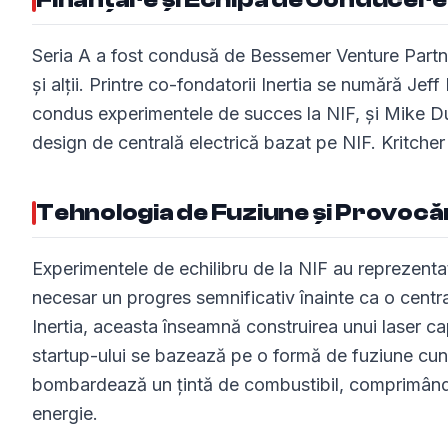
Seria A a fost condusă de Bessemer Venture Partn
și alții. Printre co-fondatorii Inertia se numără Je
condus experimentele de succes la NIF, și Mike Dun
design de centrală electrică bazat pe NIF. Kritche
Tehnologia de Fuziune și Provocăr
Experimentele de echilibru de la NIF au reprezentat
necesar un progres semnificativ înainte ca o central
Inertia, aceasta înseamnă construirea unui laser cap
startup-ului se bazează pe o formă de fuziune cun
bombardează un țintă de combustibil, comprimându-
energie.