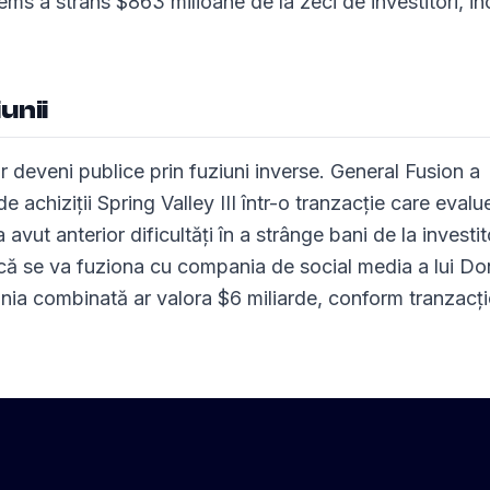
 a strâns $863 milioane de la zeci de investitori, in
unii
deveni publice prin fuziuni inverse. General Fusion a
 achiziții Spring Valley III într-o tranzacție care eval
vut anterior dificultăți în a strânge bani de la investit
 că se va fuziona cu compania de social media a lui Do
 combinată ar valora $6 miliarde, conform tranzacție