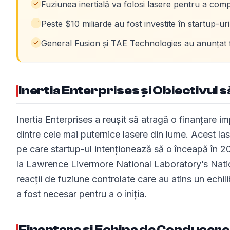
Fuziunea inertială va folosi lasere pentru a com
Peste $10 miliarde au fost investite în startup-ur
General Fusion și TAE Technologies au anunțat f
Inertia Enterprises și Obiectivul 
Inertia Enterprises a reușit să atragă o finanțare 
dintre cele mai puternice lasere din lume. Acest las
pe care startup-ul intenționează să o înceapă în 
la Lawrence Livermore National Laboratory’s Nationa
reacții de fuziune controlate care au atins un echili
a fost necesar pentru a o iniția.
Finanțare și Echipa de Conducere