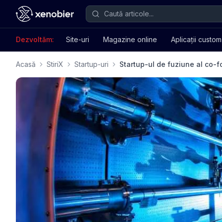
Dezvoltăm:
Site-uri
Magazine online
Aplicații custom
Acasă
StiriX
Startup-uri
Startup-ul de fuziune al co-