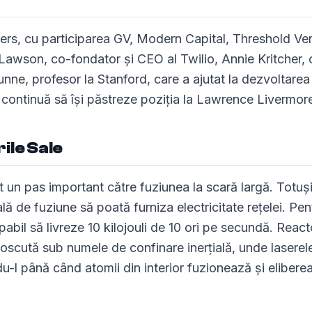
ers, cu participarea GV, Modern Capital, Threshold Ve
ff Lawson, co-fondator și CEO al Twilio, Annie Kritcher, 
ne, profesor la Stanford, care a ajutat la dezvoltarea
r continuă să își păstreze poziția la Lawrence Livermor
ile Sale
 un pas important către fuziunea la scară largă. Totuși
ă de fuziune să poată furniza electricitate rețelei. Pen
abil să livreze 10 kilojouli de 10 ori pe secundă. React
oscută sub numele de confinare inerțială, unde laserel
l până când atomii din interior fuzionează și elibere