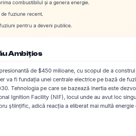
prima combustibilul și a genera energie.
i de fuziune recent.
uziuni pentru a deveni publice.
său Ambițios
impresionantă de $450 milioane, cu scopul de a construi
er va fi fundația unei centrale electrice pe bază de fuz
2030. Tehnologia pe care se bazează Inertia este dezvo
l Ignition Facility (NIF), locul unde au avut loc singu
bru științific, adică reacția a eliberat mai multă energie