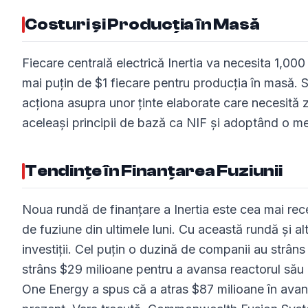
Costuri și Producția în Masă
Fiecare centrală electrică Inertia va necesita 1,0
mai puțin de $1 fiecare pentru producția în masă. 
acționa asupra unor ținte elaborate care necesită ze
aceleași principii de bază ca NIF și adoptând o me
Tendințe în Finanțarea Fuziunii
Noua rundă de finanțare a Inertia este cea mai rece
de fuziune din ultimele luni. Cu această rundă și al
investiții. Cel puțin o duzină de companii au strân
strâns $29 milioane pentru a avansa reactorul său
One Energy a spus că a atras $87 milioane în avans