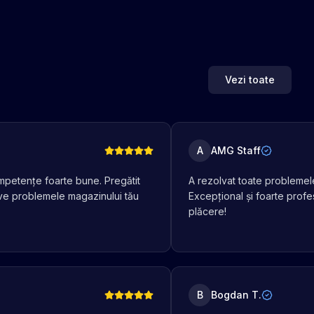
Vezi toate
A
AMG Staff
mpetențe foarte bune. Pregătit
A rezolvat toate problemel
ve problemele magazinului tău
Excepțional și foarte prof
plăcere!
B
Bogdan T.