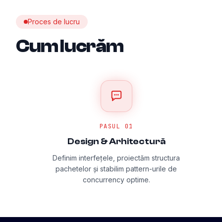
Proces de lucru
Cum lucrăm
PASUL
01
Design & Arhitectură
Definim interfețele, proiectăm structura
pachetelor și stabilim pattern-urile de
concurrency optime.