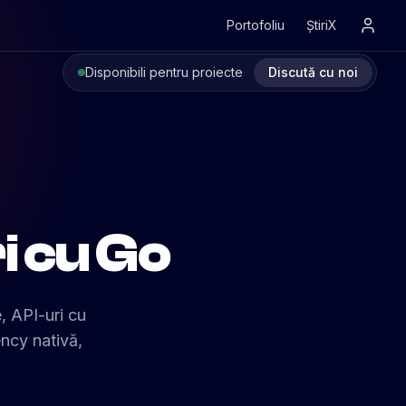
Portofoliu
ȘtiriX
Disponibili pentru proiecte
Discută cu noi
i cu Go
, API-uri cu
ency nativă,