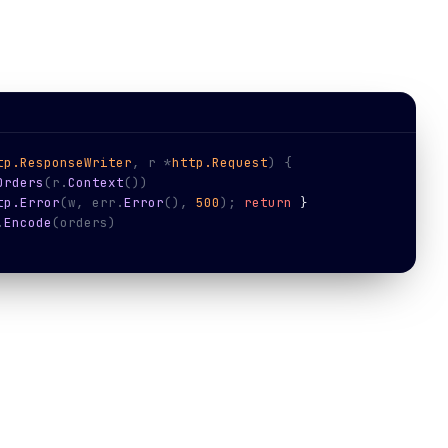
tp.ResponseWriter
, r *
http.Request
) {
Orders
(r.
Context
())
tp.Error
(w, err.
Error
(), 
500
); 
return
 }
.
Encode
(orders)