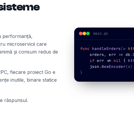
 sisteme
main.go
ru performanță,
ru microservicii care
func
handleOrders
(w 
ht
minimă și consum redus de
    orders, err := 
db
.
    if
 err != 
nil
 { 
ht
    json.
NewEncoder
(w)
gRPC, fiecare proiect Go e
}
nțe inutile, binare statice
e răspunsul.