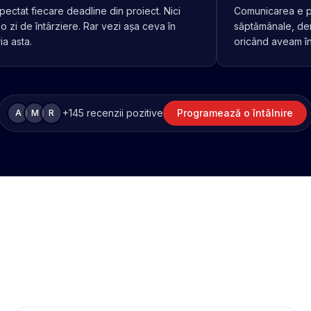
pectat fiecare deadline din proiect. Nici
Comunicarea e pu
o zi de întârziere. Rar vezi așa ceva în
săptămânale, demo
ia asta.
oricând aveam în
+
145
recenzii pozitive
Programează o întâlnire
A
M
R