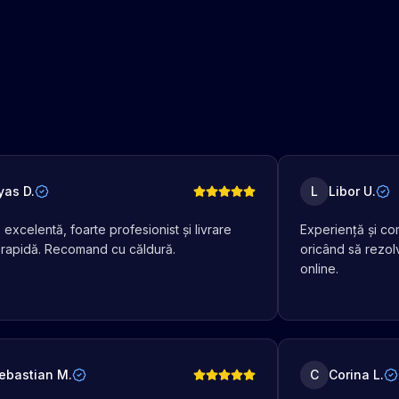
lyas D.
L
Libor U.
excelentă, foarte profesionist și livrare
Experiență și co
 rapidă. Recomand cu căldură.
oricând să rezol
online.
ebastian M.
C
Corina L.