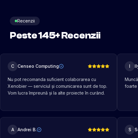
Recenzii
Peste
145
+ Recenzii
C
Censeo Computing
I
I
Nu pot recomanda suficient colaborarea cu
Muncă 
Xenobier — serviciul și comunicarea sunt de top.
foarte
Vom lucra împreună și la alte proiecte în curând.
A
Andrei B.
S
S