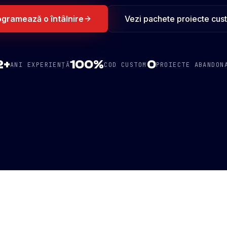
ogramează o întâlnire
Vezi pachete proiecte cus
2+
100%
0
ANI EXPERIENȚĂ
COD CUSTOM
PROIECTE ABANDON