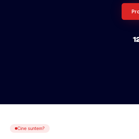
Pr
1
Cine suntem?