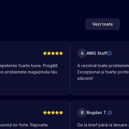
Vezi toate
A
AMG Staff
mpetențe foarte bune. Pregătit
A rezolvat toate problemel
ve problemele magazinului tău
Excepțional și foarte prof
plăcere!
B
Bogdan T.
nctul lor forte. Rapoarte
De la brief până la lansare