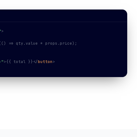
"
>
(() => qty.value * props.price);
+"
>{{ total }}</
button
>