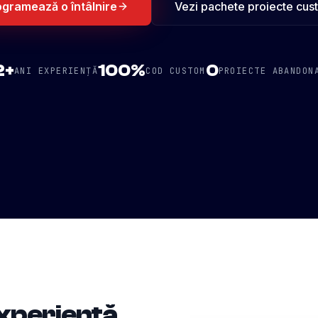
ogramează o întâlnire
Vezi pachete proiecte cus
2+
100%
0
ANI EXPERIENȚĂ
COD CUSTOM
PROIECTE ABANDON
experiență