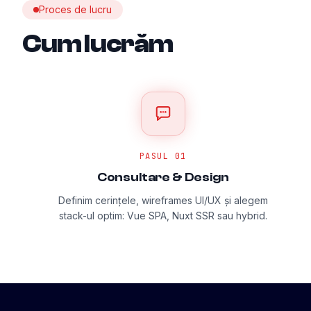
Proces de lucru
Cum lucrăm
PASUL
01
Consultare & Design
Definim cerințele, wireframes UI/UX și alegem
stack-ul optim: Vue SPA, Nuxt SSR sau hybrid.